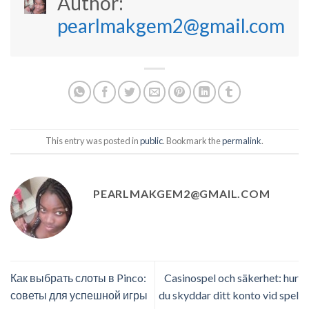
Author:
pearlmakgem2@gmail.com
This entry was posted in
public
. Bookmark the
permalink
.
PEARLMAKGEM2@GMAIL.COM
Как выбрать слоты в Pinco:
Casinospel och säkerhet: hur
советы для успешной игры
du skyddar ditt konto vid spel