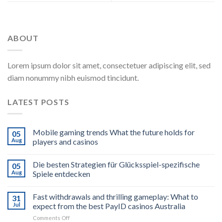
ABOUT
Lorem ipsum dolor sit amet, consectetuer adipiscing elit, sed
diam nonummy nibh euismod tincidunt.
LATEST POSTS
Mobile gaming trends What the future holds for
05
Aug
players and casinos
Die besten Strategien für Glücksspiel-spezifische
05
Aug
Spiele entdecken
Fast withdrawals and thrilling gameplay: What to
31
Jul
expect from the best PayID casinos Australia
on
Comments Off