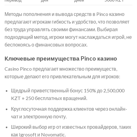
Методы пополнения и вывода средств в Pinco казино
предлагают игрокам гибкость и удобство, что позволяет
без труда управлять своими финансами. Выбирая
подходящий метод, игроки могут наслаждаться игрой, не
беспокоясь о финансовых вопросах.
Ключевые преимущества Pinco казино
Casino Pinco предлагает множество преимуществ,
которые делают его привлекательным для игроков:
Щедрый приветственный бонус 150% до 2,500,000
KZT + 250 бесплатных вращений.
Круглосуточная поддержка клиентов через онлайн-
чат и электронную почту.
Широкий выбор игр от известных провайдеров, таких
как Igrosoft и Novomatic.