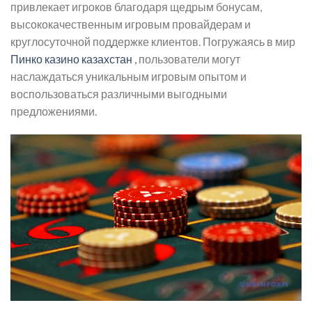
привлекает игроков благодаря щедрым бонусам,
высококачественным игровым провайдерам и
круглосуточной поддержке клиентов. Погружаясь в мир
Пинко казино казахстан
, пользователи могут
наслаждаться уникальным игровым опытом и
воспользоваться различными выгодными
предложениями.