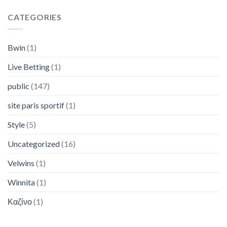
CATEGORIES
Bwin
(1)
Live Betting
(1)
public
(147)
site paris sportif
(1)
Style
(5)
Uncategorized
(16)
Velwins
(1)
Winnita
(1)
Καζίνο
(1)