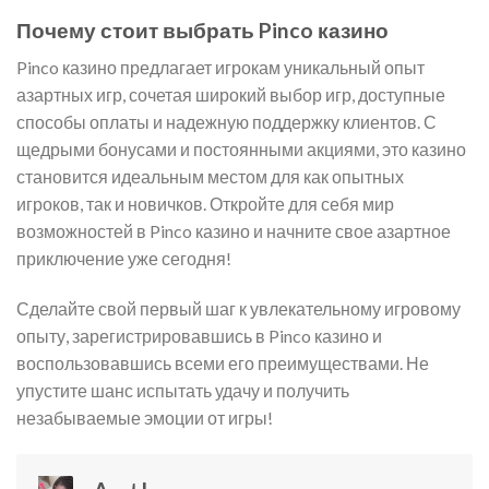
Почему стоит выбрать Pinco казино
Pinco казино предлагает игрокам уникальный опыт
азартных игр, сочетая широкий выбор игр, доступные
способы оплаты и надежную поддержку клиентов. С
щедрыми бонусами и постоянными акциями, это казино
становится идеальным местом для как опытных
игроков, так и новичков. Откройте для себя мир
возможностей в Pinco казино и начните свое азартное
приключение уже сегодня!
Сделайте свой первый шаг к увлекательному игровому
опыту, зарегистрировавшись в Pinco казино и
воспользовавшись всеми его преимуществами. Не
упустите шанс испытать удачу и получить
незабываемые эмоции от игры!