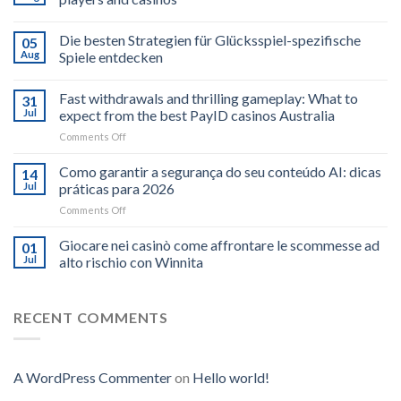
Die besten Strategien für Glücksspiel-spezifische
05
Aug
Spiele entdecken
Fast withdrawals and thrilling gameplay: What to
31
Jul
expect from the best PayID casinos Australia
on
Comments Off
Fast
withdrawals
Como garantir a segurança do seu conteúdo AI: dicas
14
and
Jul
práticas para 2026
thrilling
on
Comments Off
gameplay:
Como
What
garantir
Giocare nei casinò come affrontare le scommesse ad
to
01
a
expect
Jul
alto rischio con Winnita
segurança
from
do
the
seu
best
RECENT COMMENTS
conteúdo
PayID
AI:
casinos
dicas
Australia
práticas
A WordPress Commenter
on
Hello world!
para
2026