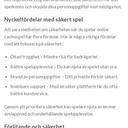
spelkonto och skydda dina personuppgifter mot möjliga hot.
Nyckelfördelar med säkert spel
Att vara medveten om säkerheten när du spelar online
casinospel har flera fördelar. Här är några viktiga fördelar
med att fokusera på säkerhet:
Ökad trygghet – Mindre risk för bedrägerier.
Bättre spelupplevelse – Du kan njuta av spelet utan oro.
Skydd av personuppgifter – Ditt privatliv förblir säkert.
Snabbare support – Med en säker plattform får du ofta
bättre kundservice.
Genom att prioritera säkerhet kan spelare njuta av en mer
avslappnad och underhållande spelupplevelse.
Förlitande och säkerhet