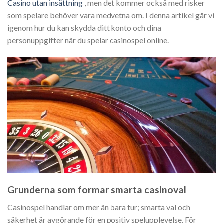
Casino utan insättning
, men det kommer också med risker
som spelare behöver vara medvetna om. I denna artikel går vi
igenom hur du kan skydda ditt konto och dina
personuppgifter när du spelar casinospel online.
Grunderna som formar smarta casinoval
Casinospel handlar om mer än bara tur; smarta val och
säkerhet är avgörande för en positiv spelupplevelse. För