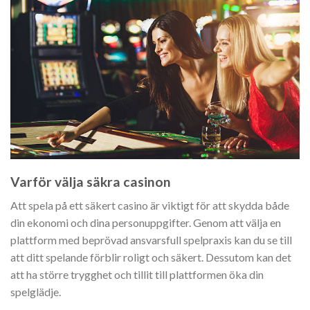
Varför välja säkra casinon
Att spela på ett säkert casino är viktigt för att skydda både
din ekonomi och dina personuppgifter. Genom att välja en
plattform med beprövad ansvarsfull spelpraxis kan du se till
att ditt spelande förblir roligt och säkert. Dessutom kan det
att ha större trygghet och tillit till plattformen öka din
spelglädje.