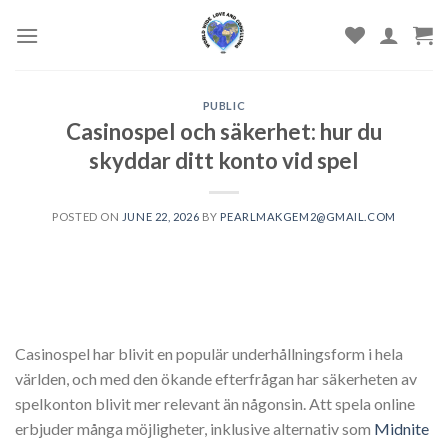
Skip
to
content
PUBLIC
Casinospel och säkerhet: hur du
skyddar ditt konto vid spel
POSTED ON
JUNE 22, 2026
BY
PEARLMAKGEM2@GMAIL.COM
Casinospel har blivit en populär underhållningsform i hela
världen, och med den ökande efterfrågan har säkerheten av
spelkonton blivit mer relevant än någonsin. Att spela online
erbjuder många möjligheter, inklusive alternativ som
Midnite