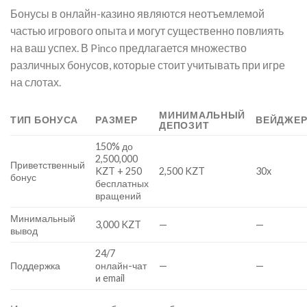
Бонусы в онлайн-казино являются неотъемлемой
частью игрового опыта и могут существенно повлиять
на ваш успех. В Pinco предлагается множество
различных бонусов, которые стоит учитывать при игре
на слотах.
МИНИМАЛЬНЫЙ
ТИП БОНУСА
РАЗМЕР
ВЕЙДЖЕР
ДЕПОЗИТ
150% до
2,500,000
Приветственный
KZT + 250
2,500 KZT
30x
бонус
бесплатных
вращений
Минимальный
3,000 KZT
—
—
вывод
24/7
Поддержка
онлайн-чат
—
—
и email