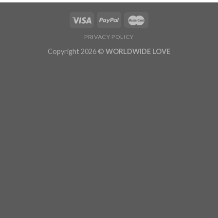
PRIVACY POLICY
Copyright 2026 ©
WORLDWIDE LOVE