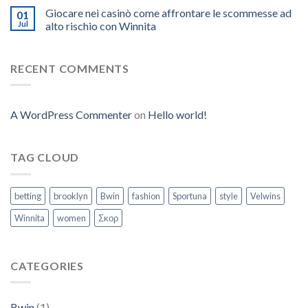
garantir
Giocare nei casinò come affrontare le scommesse ad
to
01
a
expect
Jul
alto rischio con Winnita
segurança
from
do
the
seu
best
RECENT COMMENTS
conteúdo
PayID
AI:
casinos
dicas
Australia
práticas
A WordPress Commenter
on
Hello world!
para
2026
TAG CLOUD
betting
brooklyn
Bwin
fashion
Sportuna
style
Velwins
Winnita
women
Σκορ
CATEGORIES
Bwin
(1)