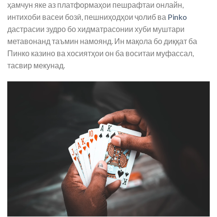
ҳамчун яке аз платформаҳои пешрафтаи онлайн,
интихоби васеи бозӣ, пешниҳодҳои ҷолиб ва
Pinko
дастрасии зудро бо хидматрасонии хуби муштари
метавонанд таъмин намоянд. Ин мақола бо диққат ба
Пинко казино ва хосиятҳои он ба воситаи муфассал,
тасвир мекунад.