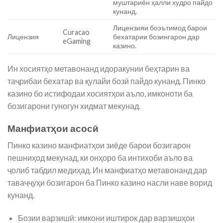
муштариён ҳалли худро пайдо
кунанд.
Лицензияи боэътимод барои
Curacao
Лицензия
бехатарии бозингарон дар
eGaming
казино.
Ин хосиятҳо метавонанд идоракунии беҳтарин ва
таҷрибаи бехатар ва қулайи бозӣ пайдо кунанд. Пинко
казино бо истифодаи хосиятҳои аъло, имконоти ба
бозигарони гуногун хидмат мекунад.
Манфиатҳои асосӣ
Пинко казино манфиатҳои зиёде барои бозигарон
пешниҳод мекунад, ки онҳоро ба интихоби аъло ва
ҷолиб табдил медиҳад. Ин манфиатҳо метавонанд дар
таваҷҷуҳи бозигарон ба Пинко казино насли наве ворид
кунанд.
Бозии варзишӣ: имкони иштирок дар варзишҳои