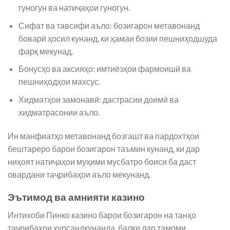
гуногун ва натиҷаҳои гуногун.
Сифат ва тавсифи аъло: бозигарон метавонанд
боварӣ ҳосил кунанд, ки ҳамаи бозии пешниҳодшуда
фарқ мекунад.
Бонусҳо ва аксияҳо: имтиёзҳои фармоишӣ ва
пешниҳодҳои махсус.
Хидматҳои замонавӣ: дастрасии доимӣ ва
хидматрасонии аъло.
Ин манфиатҳо метавонанд бозгашт ва пардохтҳои
бештареро барои бозигарон таъмин кунанд, ки дар
ниҳоят натиҷаҳои муҳими мусбатро боиси ба даст
овардани таҷрибаҳои аъло мекунанд.
Эътимод ва амнияти казино
Интихоби Пинко казино барои бозигарон на танҳо
таҷрибаҳои хурсандкунанда, балки дар тамоми