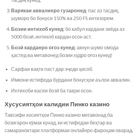
Варякаи аввалинро гузаронед:
пас аз тасдиқ,
шуморо бо бонуси 150% ва 250 FS интизорем.
Бозии интихоб кунед:
бо кабул кардани зиёда аз
5000 бозӣ, интихоб кардан осон аст.
Бозӣ карданро оғоз кунед:
акнун шумо омода
ҳастед ва метавонед бозии худро оғоз кунед!
Сарфаи вақти паст дар эҷоди ҳисоб.
Имкони истифода бурдани бонусҳои аълои аввалин.
Интихоби васеи бозӣ ба таври осон.
Хусусиятҳои калидии Пинко казино
Тавсифи хосиятҳои Пинко казино метавонад ба
бозигарон кӯмак кунад, ки истифодаи беҳтар ва
самараноктари платформаи онлайнро фароҳам оварад.