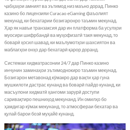
ҷабҳаҳои амният ва эътимод низ маъно дорад. Пинко
казино бо лицензияи Curacao eGaming фаъолият
мекунад, ки бехатарии бозигаронро таъмин мекунад.
Ҳар як навъи транзаксия дар ин платформа ба усулҳои
муосири шифрбандӣ ва муҳофизатӣ такя мекунад, то
боварӣ ҳосил шавад, ки маълумотҳои шахсиятон ва
маблағҳои онҳо дар бехатарӣ қарор доранд.
Системаи хидматрасонии 24/7 дар Пинко казино
инчунин заминаҳои эътимоднокиро таъмин мекунад.
Бозигарон метавонад кӯмакро дар вақти ҳар гуна
мушкилоти дастрас кунанд ва боварӣ пайдо кунанд, ки
масъулони хидматӣ ҳангоми зарурӣ доступи
саривақтиро пешниҳод мекунанд. Ин омилҳо бо
ҳамдигар кӯмак мекунанд, то атмосфераи бехатар ва
қулай барои бозӣ муҳайё кунанд.