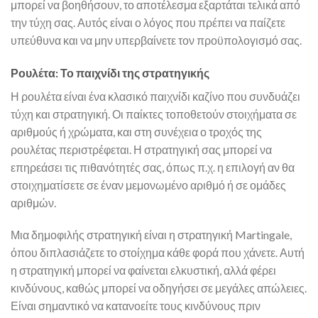
μπορεί να βοηθήσουν, το αποτέλεσμα εξαρτάται τελικά από
την τύχη σας. Αυτός είναι ο λόγος που πρέπει να παίζετε
υπεύθυνα και να μην υπερβαίνετε τον προϋπολογισμό σας.
Ρουλέτα: Το παιχνίδι της στρατηγικής
Η ρουλέτα είναι ένα κλασικό παιχνίδι καζίνο που συνδυάζει
τύχη και στρατηγική. Οι παίκτες τοποθετούν στοιχήματα σε
αριθμούς ή χρώματα, και στη συνέχεια ο τροχός της
ρουλέτας περιστρέφεται. Η στρατηγική σας μπορεί να
επηρεάσει τις πιθανότητές σας, όπως π.χ. η επιλογή αν θα
στοιχηματίσετε σε έναν μεμονωμένο αριθμό ή σε ομάδες
αριθμών.
Μια δημοφιλής στρατηγική είναι η στρατηγική Martingale,
όπου διπλασιάζετε το στοίχημα κάθε φορά που χάνετε. Αυτή
η στρατηγική μπορεί να φαίνεται ελκυστική, αλλά φέρει
κινδύνους, καθώς μπορεί να οδηγήσει σε μεγάλες απώλειες.
Είναι σημαντικό να κατανοείτε τους κινδύνους πριν