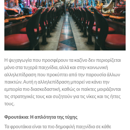
Η ψυχαγωγία που προσφέρουν τα καζίνο δεν περιορίζεται
μόνο στα τυχερά παιχνίδια, αλλά και στην κοινωνική
αλληλεπίδραση που προκύπτει από την παρουσία άλλων
παικτών. Αυτή η αλληλεπίδραση μπορεί να κάνει την
εμπειρία πιο διασκεδαστική, καθώς οι παίκτες μοιράζονται
τις στρατηγικές τους και συζητούν για τις νίκες και τις ήττες
τους.
Φρουτάκια: Η απλότητα της τύχης
Τα φρουτάκια είναι τα πιο δημοφιλή παιχνίδια σε κάθε