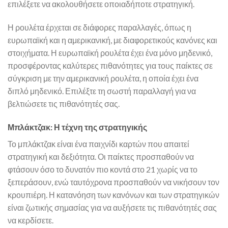
επιλέξετε να ακολουθήσετε οποιαδήποτε στρατηγική.
Η ρουλέτα έρχεται σε διάφορες παραλλαγές, όπως η
ευρωπαϊκή και η αμερικανική, με διαφορετικούς κανόνες και
στοιχήματα. Η ευρωπαϊκή ρουλέτα έχει ένα μόνο μηδενικό,
προσφέροντας καλύτερες πιθανότητες για τους παίκτες σε
σύγκριση με την αμερικανική ρουλέτα, η οποία έχει ένα
διπλό μηδενικό. Επιλέξτε τη σωστή παραλλαγή για να
βελτιώσετε τις πιθανότητές σας.
Μπλάκτζακ: Η τέχνη της στρατηγικής
Το μπλάκτζακ είναι ένα παιχνίδι καρτών που απαιτεί
στρατηγική και δεξιότητα. Οι παίκτες προσπαθούν να
φτάσουν όσο το δυνατόν πιο κοντά στο 21 χωρίς να το
ξεπεράσουν, ενώ ταυτόχρονα προσπαθούν να νικήσουν τον
κρουπιέρη. Η κατανόηση των κανόνων και των στρατηγικών
είναι ζωτικής σημασίας για να αυξήσετε τις πιθανότητές σας
να κερδίσετε.