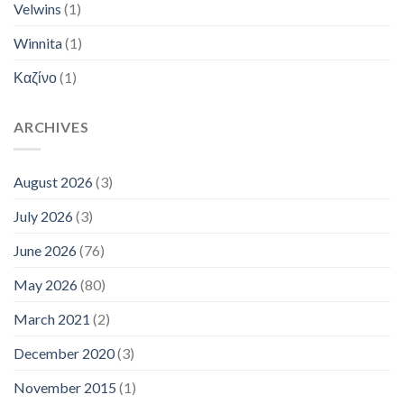
Velwins
(1)
Winnita
(1)
Καζίνο
(1)
ARCHIVES
August 2026
(3)
July 2026
(3)
June 2026
(76)
May 2026
(80)
March 2021
(2)
December 2020
(3)
November 2015
(1)