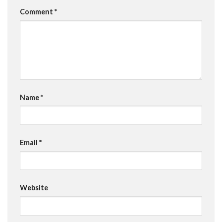
Comment
*
Name
*
Email
*
Website