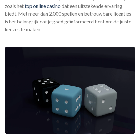
zoals het
top online casino
dat een uitstekende ervaring
biedt. Met meer dan 2.000 spellen en betrouwbare licenties,
is het belangrijk dat je goed geïnformeerd bent om de juiste
keuzes te maken.