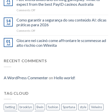
31
Jul
expect from the best PayID casinos Australia
on
Comments Off
Fast
withdrawals
Como garantir a segurança do seu conteúdo AI: dicas
14
and
Jul
práticas para 2026
thrilling
on
Comments Off
gameplay:
Como
What
garantir
Giocare nei casinò come affrontare le scommesse ad
to
01
a
expect
Jul
alto rischio con Winnita
segurança
from
do
the
seu
best
RECENT COMMENTS
conteúdo
PayID
AI:
casinos
dicas
Australia
práticas
A WordPress Commenter
on
Hello world!
para
2026
TAG CLOUD
betting
brooklyn
Bwin
fashion
Sportuna
style
Velwins