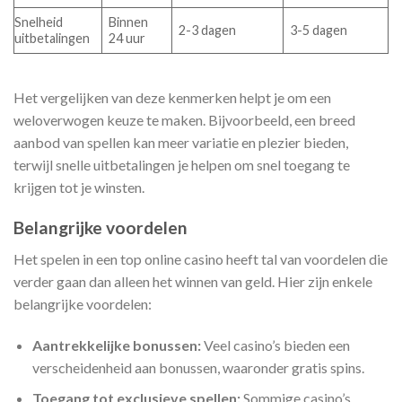
Snelheid
Binnen
2-3 dagen
3-5 dagen
uitbetalingen
24 uur
Het vergelijken van deze kenmerken helpt je om een
weloverwogen keuze te maken. Bijvoorbeeld, een breed
aanbod van spellen kan meer variatie en plezier bieden,
terwijl snelle uitbetalingen je helpen om snel toegang te
krijgen tot je winsten.
Belangrijke voordelen
Het spelen in een top online casino heeft tal van voordelen die
verder gaan dan alleen het winnen van geld. Hier zijn enkele
belangrijke voordelen:
Aantrekkelijke bonussen:
Veel casino’s bieden een
verscheidenheid aan bonussen, waaronder gratis spins.
Toegang tot exclusieve spellen:
Sommige casino’s