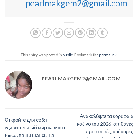
pearlmakgem2@gmail.com
This entry was posted in
public
. Bookmark the
permalink
.
PEARLMAKGEM2@GMAIL.COM
Ανακαλύψτε τα κορυφαία
Откройте для себя
καζίνο του 2026: απίθανες
удивительный мир казино с
προσφορές, γρήγορες
Pinco: ваши шансы на