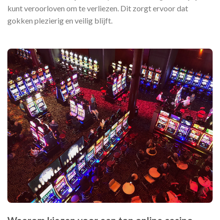
kunt veroorloven om te verliezen. Dit zorgt ervoor dat
gokken plezierig en veilig blijft.