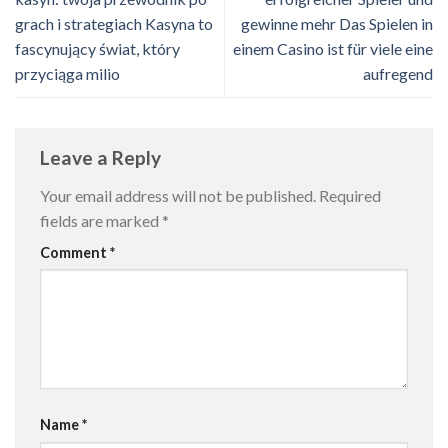
grach i strategiach Kasyna to
gewinne mehr Das Spielen in
fascynujący świat, który
einem Casino ist für viele eine
przyciąga milio
aufregend
Leave a Reply
Your email address will not be published.
Required
fields are marked
*
Comment
*
Name
*