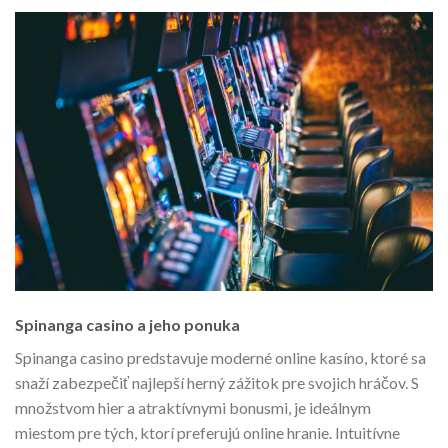
Spinanga casino a jeho ponuka
Spinanga casino predstavuje moderné online kasíno, ktoré sa
snaží zabezpečiť najlepší herný zážitok pre svojich hráčov. S
množstvom hier a atraktívnymi bonusmi, je ideálnym
miestom pre tých, ktorí preferujú online hranie. Intuitívne