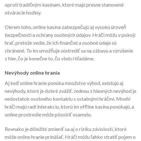
oproti tradičným kasínam, ktoré majú presne stanovené
otváracie hodiny.
Okrem toho, online kasína zabezpečujú aj vysokú úroveň
bezpečnosti a ochrany osobných údajov. Hráči môžu v pokoji
hrať, pretože vedie, že ich finančné a osobné údaje sú
chránené. To im umožňuje sústrediť sa na zábavu a vzrušenie
z hier, čo je konečne to, čo všetci hľadáme.
Nevýhody online hrania
Aj keď online hranie ponúka množstvo výhod, existujú aj
nevýhody, ktoré je dobré zvážiť. Jednou z hlavných nevýhod je
nedostatok osobného kontaktu s ostatnými hráčmi. Mnohí
hráči majú radi interakciu, ktorú im offline kasína ponúkajú, a
online prostredie môže pôsobiť osamelo.
Rovnako je dôležité zmieniť sa aj o riziku závislosti, ktoré
môže online hranie prinášať. Hráči môžu ľahko stratiť pojem o