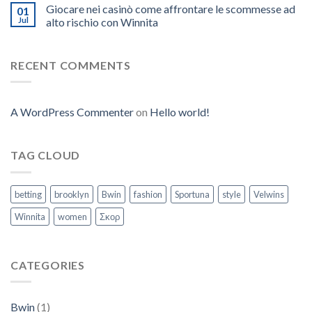
garantir
Giocare nei casinò come affrontare le scommesse ad
to
01
a
expect
Jul
alto rischio con Winnita
segurança
from
do
the
seu
best
RECENT COMMENTS
conteúdo
PayID
AI:
casinos
dicas
Australia
práticas
A WordPress Commenter
on
Hello world!
para
2026
TAG CLOUD
betting
brooklyn
Bwin
fashion
Sportuna
style
Velwins
Winnita
women
Σκορ
CATEGORIES
Bwin
(1)