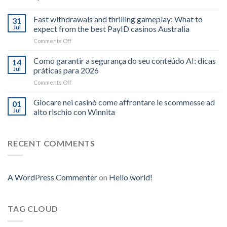
Fast withdrawals and thrilling gameplay: What to
31
Jul
expect from the best PayID casinos Australia
on
Comments Off
Fast
withdrawals
Como garantir a segurança do seu conteúdo AI: dicas
14
and
Jul
práticas para 2026
thrilling
on
Comments Off
gameplay:
Como
What
garantir
Giocare nei casinò come affrontare le scommesse ad
to
01
a
expect
Jul
alto rischio con Winnita
segurança
from
do
the
seu
best
RECENT COMMENTS
conteúdo
PayID
AI:
casinos
dicas
Australia
práticas
A WordPress Commenter
on
Hello world!
para
2026
TAG CLOUD