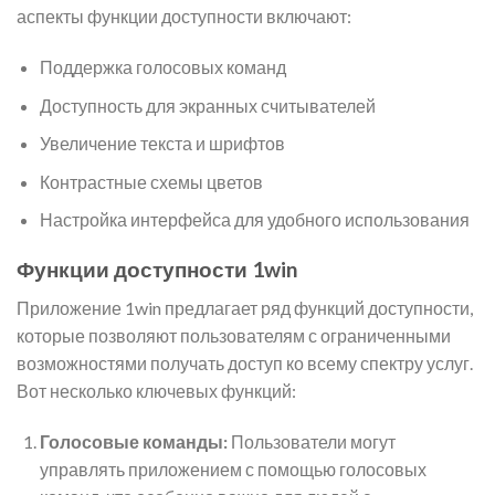
аспекты функции доступности включают:
Поддержка голосовых команд
Доступность для экранных считывателей
Увеличение текста и шрифтов
Контрастные схемы цветов
Настройка интерфейса для удобного использования
Функции доступности 1win
Приложение 1win предлагает ряд функций доступности,
которые позволяют пользователям с ограниченными
возможностями получать доступ ко всему спектру услуг.
Вот несколько ключевых функций:
Голосовые команды:
Пользователи могут
управлять приложением с помощью голосовых