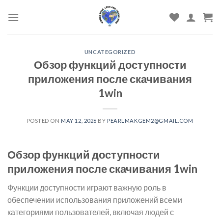
Skip
to
content
UNCATEGORIZED
Обзор функций доступности
приложения после скачивания
1win
POSTED ON
MAY 12, 2026
BY
PEARLMAKGEM2@GMAIL.COM
Обзор функций доступности
приложения после скачивания 1win
Функции доступности играют важную роль в
обеспечении использования приложений всеми
категориями пользователей, включая людей с