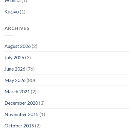
Winnita
(1)
Καζίνο
(1)
ARCHIVES
August 2026
(2)
July 2026
(3)
June 2026
(76)
May 2026
(80)
March 2021
(2)
December 2020
(3)
November 2015
(1)
October 2015
(2)