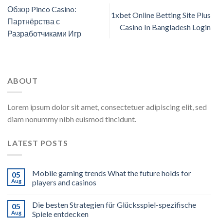
Обзор Pinco Casino:
1xbet Online Betting Site Plus
Партнёрства с
Casino In Bangladesh Login
Разработчиками Игр
ABOUT
Lorem ipsum dolor sit amet, consectetuer adipiscing elit, sed
diam nonummy nibh euismod tincidunt.
LATEST POSTS
Mobile gaming trends What the future holds for
05
Aug
players and casinos
Die besten Strategien für Glücksspiel-spezifische
05
Aug
Spiele entdecken