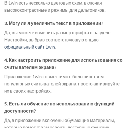
В 1win есть несколько цветовых схем, включая
высококонтрастные и режимы для дальтоников.
3. Могу ли я увеличить текст в приложении?
Да, вы можете изменить размер шрифта в разделе
Настройки, выбрав соответствующую опцию
официальный сайт 1win
.
4. Как настроить приложение для использования со
считывателем экрана?
Приложение 1win совместимо с большинством
популярных считывателей экрана, просто активируйте
их в своих настройках.
5. Есть ли обучение по использованию функций
доступности?
Да, в приложении включены обучающие материалы,
которые помогут вам освоить доступные функции.