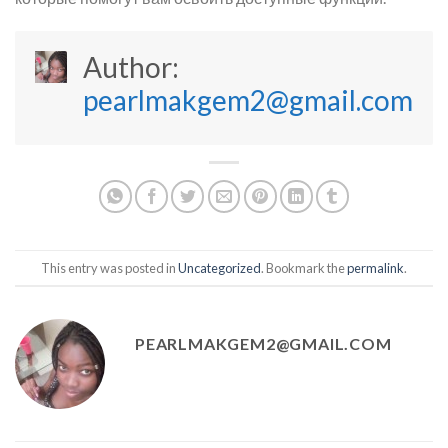
Author:
pearlmakgem2@gmail.com
This entry was posted in
Uncategorized
. Bookmark the
permalink
.
PEARLMAKGEM2@GMAIL.COM