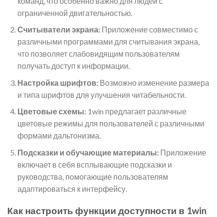
команд, что особенно важно для людей с
ограниченной двигательностью.
Считыватели экрана:
Приложение совместимо с
различными программами для считывания экрана,
что позволяет слабовидящим пользователям
получать доступ к информации.
Настройка шрифтов:
Возможно изменение размера
и типа шрифтов для улучшения читабельности.
Цветовые схемы:
1win предлагает различные
цветовые режимы для пользователей с различными
формами дальтонизма.
Подсказки и обучающие материалы:
Приложение
включает в себя всплывающие подсказки и
руководства, помогающие пользователям
адаптироваться к интерфейсу.
Как настроить функции доступности в 1win