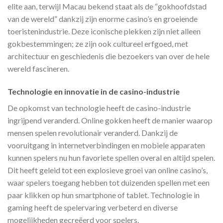
elite aan, terwijl Macau bekend staat als de “gokhoofdstad
van de wereld” dankzij zijn enorme casino’s en groeiende
toeristenindustrie. Deze iconische plekken zijn niet alleen
gokbestemmingen; ze zijn ook cultureel erfgoed, met
architectuur en geschiedenis die bezoekers van over de hele
wereld fascineren.
Technologie en innovatie in de casino-industrie
De opkomst van technologie heeft de casino-industrie
ingrijpend veranderd. Online gokken heeft de manier waarop
mensen spelen revolutionair veranderd. Dankzij de
vooruitgang in internetverbindingen en mobiele apparaten
kunnen spelers nu hun favoriete spellen overal en altijd spelen.
Dit heeft geleid tot een explosieve groei van online casino’s,
waar spelers toegang hebben tot duizenden spellen met een
paar klikken op hun smartphone of tablet. Technologie in
gaming heeft de spelervaring verbeterd en diverse
mogelijkheden gecreëerd voor spelers.