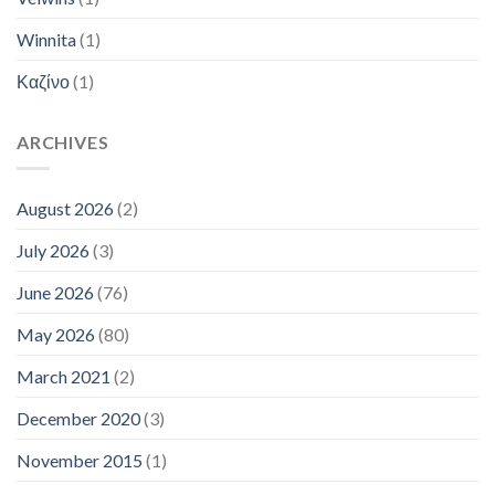
Winnita
(1)
Καζίνο
(1)
ARCHIVES
August 2026
(2)
July 2026
(3)
June 2026
(76)
May 2026
(80)
March 2021
(2)
December 2020
(3)
November 2015
(1)