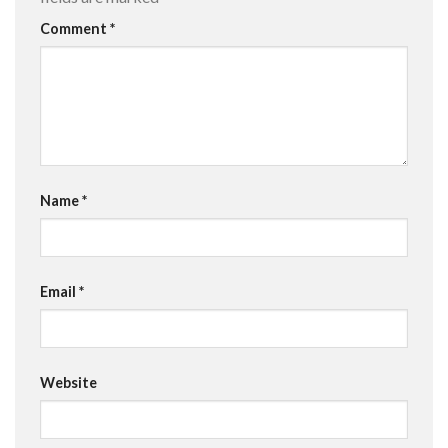
Comment
*
Name
*
Email
*
Website