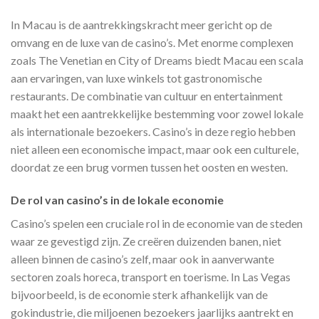
In Macau is de aantrekkingskracht meer gericht op de
omvang en de luxe van de casino’s. Met enorme complexen
zoals The Venetian en City of Dreams biedt Macau een scala
aan ervaringen, van luxe winkels tot gastronomische
restaurants. De combinatie van cultuur en entertainment
maakt het een aantrekkelijke bestemming voor zowel lokale
als internationale bezoekers. Casino’s in deze regio hebben
niet alleen een economische impact, maar ook een culturele,
doordat ze een brug vormen tussen het oosten en westen.
De rol van casino’s in de lokale economie
Casino’s spelen een cruciale rol in de economie van de steden
waar ze gevestigd zijn. Ze creëren duizenden banen, niet
alleen binnen de casino’s zelf, maar ook in aanverwante
sectoren zoals horeca, transport en toerisme. In Las Vegas
bijvoorbeeld, is de economie sterk afhankelijk van de
gokindustrie, die miljoenen bezoekers jaarlijks aantrekt en