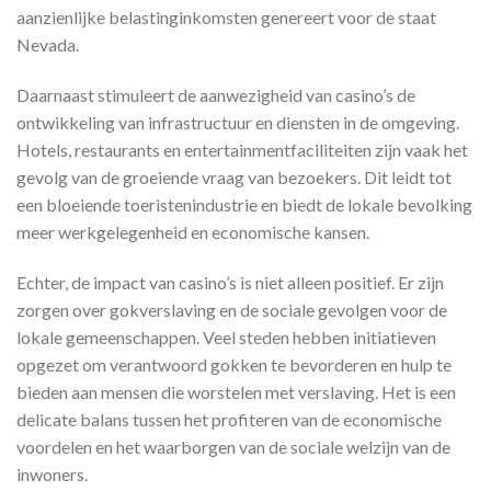
aanzienlijke belastinginkomsten genereert voor de staat
Nevada.
Daarnaast stimuleert de aanwezigheid van casino’s de
ontwikkeling van infrastructuur en diensten in de omgeving.
Hotels, restaurants en entertainmentfaciliteiten zijn vaak het
gevolg van de groeiende vraag van bezoekers. Dit leidt tot
een bloeiende toeristenindustrie en biedt de lokale bevolking
meer werkgelegenheid en economische kansen.
Echter, de impact van casino’s is niet alleen positief. Er zijn
zorgen over gokverslaving en de sociale gevolgen voor de
lokale gemeenschappen. Veel steden hebben initiatieven
opgezet om verantwoord gokken te bevorderen en hulp te
bieden aan mensen die worstelen met verslaving. Het is een
delicate balans tussen het profiteren van de economische
voordelen en het waarborgen van de sociale welzijn van de
inwoners.