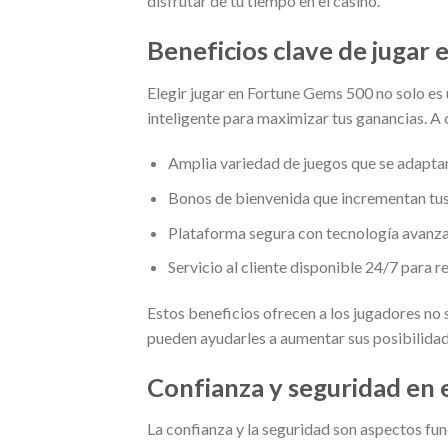
disfrutar de tu tiempo en el casino.
Beneficios clave de jugar
Elegir jugar en Fortune Gems 500 no solo es 
inteligente para maximizar tus ganancias. A
Amplia variedad de juegos que se adaptan
Bonos de bienvenida que incrementan tus 
Plataforma segura con tecnología avanza
Servicio al cliente disponible 24/7 para r
Estos beneficios ofrecen a los jugadores no 
pueden ayudarles a aumentar sus posibilidade
Confianza y seguridad en e
La confianza y la seguridad son aspectos fu