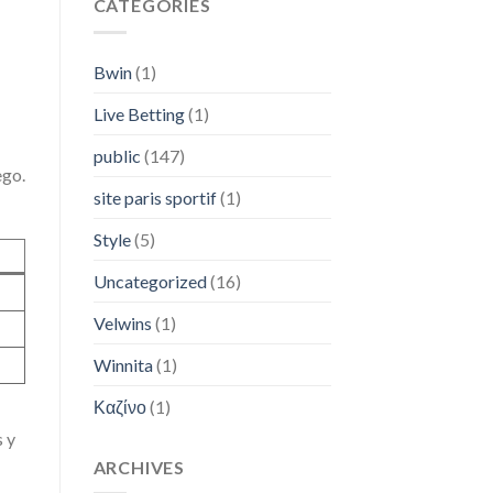
CATEGORIES
Bwin
(1)
Live Betting
(1)
public
(147)
ego.
site paris sportif
(1)
Style
(5)
Uncategorized
(16)
Velwins
(1)
Winnita
(1)
Καζίνο
(1)
s y
ARCHIVES