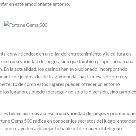
unfar en este emocionante entorno.
ás, convirtiéndose en un pilar del entretenimiento y la cultura en
recen una variedad de juegos, sino que también proporcionan una
n. En la actualidad, los casinos han evolucionado, incorporando
onante de juegos, desde tragamonedas hasta mesas de póker y
perfecto de cómo estos lugares pueden ofrecer un entorno
 los jugadores pueden perseguir no solo la diversión, sino tambié
adores tienen aún más acceso a una variedad de juegos y promocione
rtune Gems 500 radica en conocer los secretos del juego, entender
vas que te ayuden a manejar tu bankroll de manera inteligente.