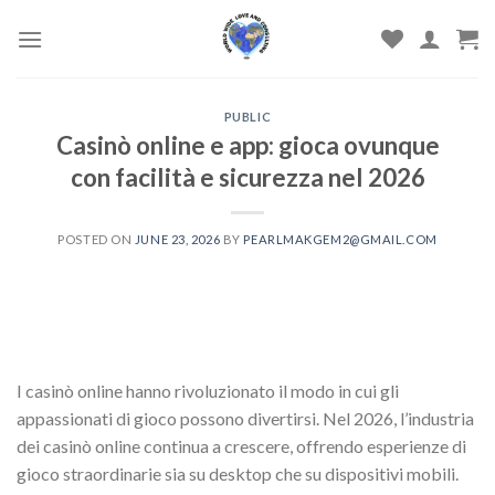
Skip
to
content
PUBLIC
Casinò online e app: gioca ovunque
con facilità e sicurezza nel 2026
POSTED ON
JUNE 23, 2026
BY
PEARLMAKGEM2@GMAIL.COM
I casinò online hanno rivoluzionato il modo in cui gli
appassionati di gioco possono divertirsi. Nel 2026, l’industria
dei casinò online continua a crescere, offrendo esperienze di
gioco straordinarie sia su desktop che su dispositivi mobili.