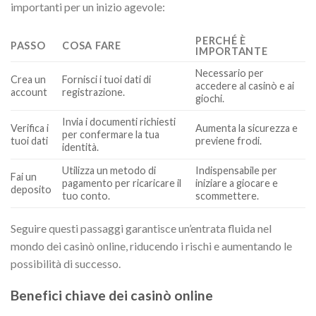
importanti per un inizio agevole:
PERCHÉ È
PASSO
COSA FARE
IMPORTANTE
Necessario per
Crea un
Fornisci i tuoi dati di
accedere al casinò e ai
account
registrazione.
giochi.
Invia i documenti richiesti
Verifica i
Aumenta la sicurezza e
per confermare la tua
tuoi dati
previene frodi.
identità.
Utilizza un metodo di
Indispensabile per
Fai un
pagamento per ricaricare il
iniziare a giocare e
deposito
tuo conto.
scommettere.
Seguire questi passaggi garantisce un’entrata fluida nel
mondo dei casinò online, riducendo i rischi e aumentando le
possibilità di successo.
Benefici chiave dei casinò online