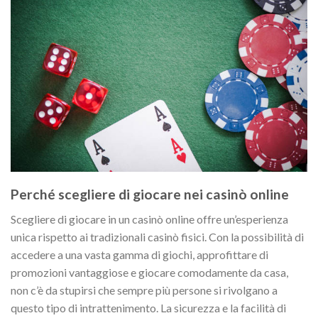
Perché scegliere di giocare nei casinò online
Scegliere di giocare in un casinò online offre un’esperienza
unica rispetto ai tradizionali casinò fisici. Con la possibilità di
accedere a una vasta gamma di giochi, approfittare di
promozioni vantaggiose e giocare comodamente da casa,
non c’è da stupirsi che sempre più persone si rivolgano a
questo tipo di intrattenimento. La sicurezza e la facilità di