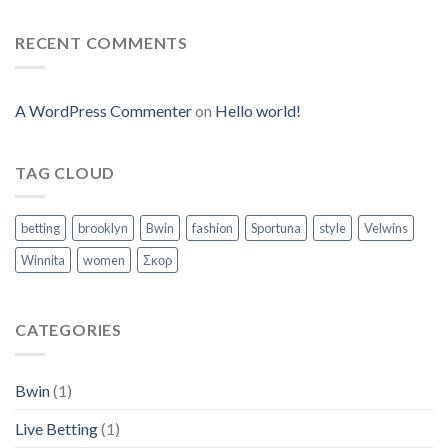
do
the
seu
best
RECENT COMMENTS
conteúdo
PayID
AI:
casinos
dicas
Australia
práticas
A WordPress Commenter
on
Hello world!
para
2026
TAG CLOUD
betting
brooklyn
Bwin
fashion
Sportuna
style
Velwins
Winnita
women
Σκορ
CATEGORIES
Bwin
(1)
Live Betting
(1)