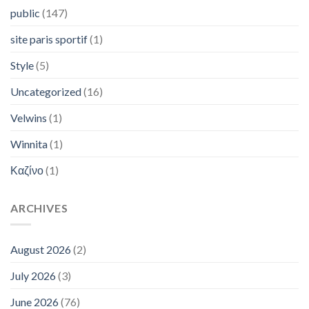
public
(147)
site paris sportif
(1)
Style
(5)
Uncategorized
(16)
Velwins
(1)
Winnita
(1)
Καζίνο
(1)
ARCHIVES
August 2026
(2)
July 2026
(3)
June 2026
(76)