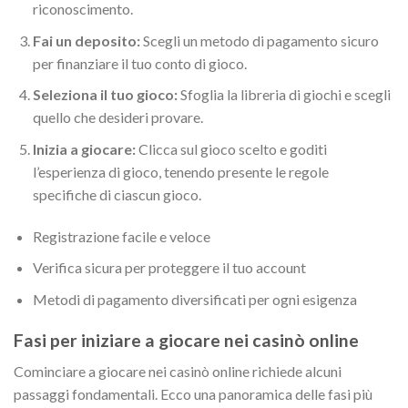
riconoscimento.
Fai un deposito:
Scegli un metodo di pagamento sicuro
per finanziare il tuo conto di gioco.
Seleziona il tuo gioco:
Sfoglia la libreria di giochi e scegli
quello che desideri provare.
Inizia a giocare:
Clicca sul gioco scelto e goditi
l’esperienza di gioco, tenendo presente le regole
specifiche di ciascun gioco.
Registrazione facile e veloce
Verifica sicura per proteggere il tuo account
Metodi di pagamento diversificati per ogni esigenza
Fasi per iniziare a giocare nei casinò online
Cominciare a giocare nei casinò online richiede alcuni
passaggi fondamentali. Ecco una panoramica delle fasi più