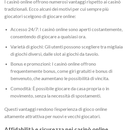
I casinò online offrono numerosi vantaggi rispetto ai casinò
tradizionali. Ecco alcuni dei motivi per cui sempre più
giocatori scelgono di giocare online:
Accesso 24/7: I casinò online sono aperti costantemente,
consentendo di giocare a qualsiasi ora.
Varietà di giochi: Gli utenti possono scegliere tra migliaia
di giochi diversi, dalle slot ai giochi da tavolo.
Bonus e promozioni: I casinò online offrono
frequentemente bonus, come giri gratuiti e bonus di
benvenuto, che aumentano le possibilità di vincita.
Comodità: È possibile giocare da casa propria o in
movimento, senza la necessità di spostamenti.
Questi vantaggi rendono l’esperienza di gioco online
altamente attrattiva per nuovi e vecchi giocatori.
Affidabilità e sicurezza nei casinò online