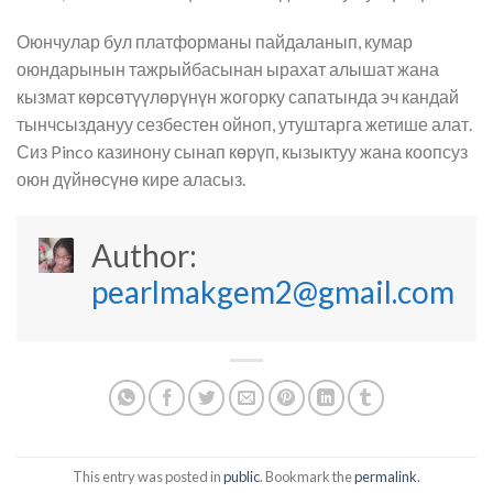
Оюнчулар бул платформаны пайдаланып, кумар
оюндарынын тажрыйбасынан ырахат алышат жана
кызмат көрсөтүүлөрүнүн жогорку сапатында эч кандай
тынчсыздануу сезбестен ойноп, утуштарга жетише алат.
Сиз Pinco казинону сынап көрүп, кызыктуу жана коопсуз
оюн дүйнөсүнө кире аласыз.
Author:
pearlmakgem2@gmail.com
This entry was posted in
public
. Bookmark the
permalink
.