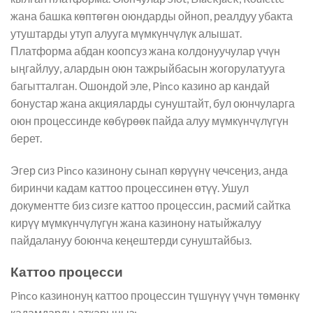
жана башка көптөгөн оюндарды ойноп, реалдуу убакта
утуштарды утуп алууга мүмкүнчүлүк алышат.
Платформа абдан коопсуз жана колдонуучулар үчүн
ыңгайлуу, алардын оюн тажрыйбасын жогорулатууга
багытталган. Ошондой эле, Pinco казино ар кандай
бонустар жана акцияларды сунуштайт, бул оюнчуларга
оюн процессинде көбүрөөк пайда алуу мүмкүнчүлүгүн
берет.
Эгер сиз Pinco казинону сынап көрүүнү чечсеңиз, анда
биринчи кадам каттоо процессинен өтүү. Ушул
документте биз сизге каттоо процессин, расмий сайтка
кирүү мүмкүнчүлүгүн жана казинону натыйжалуу
пайдалануу боюнча кеңештерди сунуштайбыз.
Каттоо процесси
Pinco казинонуң каттоо процессин түшүнүү үчүн төмөнкү
кадамдарды аткарыңыз: