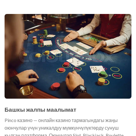
Башкы жалпы маалымат
Pinco казино — онлайн казино тармагындагы жаңы
оюнчулар үчүн уникалдуу мүмкүнчүлүктөрдү сунуш
кылган платформа. Оюнчулар Slot, Blackjack, Roulette