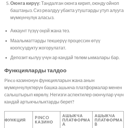
Оюнга кирүү:
Тандалган оюнга кирип, оюнду ойноп
баштаңыз. Сиз реалдуу убакта утуштарды утуп алууга
мүмкүнчүлүк аласыз.
Аккаунт түзүү оңой жана тез.
Маалыматтарды текшерүү процессин өтүү
коопсуздукту жогорулатат.
Депозит кылуу үчүн ар кандай төлөм ыкмалары бар.
Функцияларды талдоо
Pinco казинонун функцияларын жана анын
мүмкүнчүлүктөрүн башка ашыкча платформалар менен
салыштырып көрөлү. Негизги аспектилер оюнчулар үчүн
кандай артыкчылыктарды берет?
АШЫКЧА
АШЫКЧА
PINCO
ФУНКЦИЯ
ПЛАТФОРМА
ПЛАТФОРМА
КАЗИНО
A
B