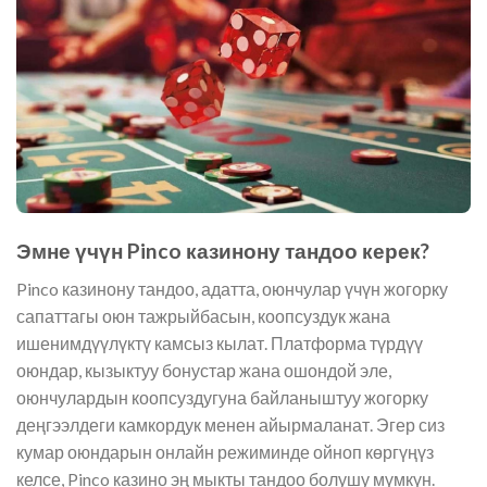
Эмне үчүн Pinco казинону тандоо керек?
Pinco казинону тандоо, адатта, оюнчулар үчүн жогорку
сапаттагы оюн тажрыйбасын, коопсуздук жана
ишенимдүүлүктү камсыз кылат. Платформа түрдүү
оюндар, кызыктуу бонустар жана ошондой эле,
оюнчулардын коопсуздугуна байланыштуу жогорку
деңгээлдеги камкордук менен айырмаланат. Эгер сиз
кумар оюндарын онлайн режиминде ойноп көргүңүз
келсе, Pinco казино эң мыкты тандоо болушу мүмкүн.